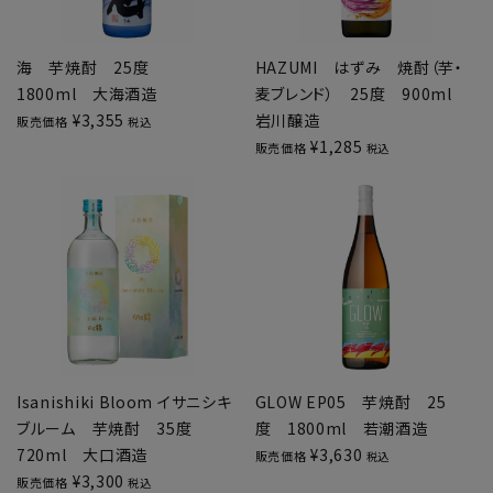
海 芋焼酎 25度
HAZUMI はずみ 焼酎（芋・
1800ml 大海酒造
麦ブレンド） 25度 900ml
¥
3,355
岩川醸造
販売価格
税込
¥
1,285
販売価格
税込
Isanishiki Bloom イサニシキ
GLOW EP05 芋焼酎 25
ブルーム 芋焼酎 35度
度 1800ml 若潮酒造
720ml 大口酒造
¥
3,630
販売価格
税込
¥
3,300
販売価格
税込