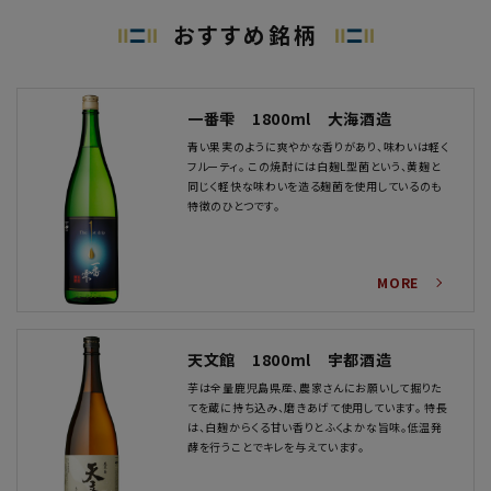
おすすめ銘柄
一番雫 1800ml 大海酒造
青い果実のように爽やかな香りがあり、味わいは軽く
フルーティ。 この焼酎には白麹L型菌という、黄麹と
同じく軽快な味わいを造る麹菌を使用しているのも
特徴のひとつです。
MORE
天文館 1800ml 宇都酒造
芋は全量鹿児島県産、農家さんにお願いして掘りた
てを蔵に持ち込み、磨きあげて使用しています。 特長
は、白麹からくる甘い香りとふくよかな旨味。低温発
酵を行うことでキレを与えています。