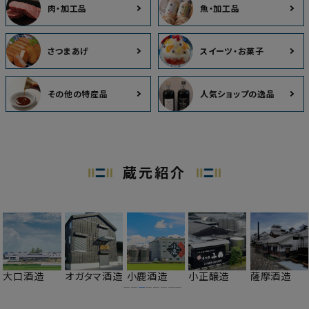
肉・加工品
魚・加工品
さつまあげ
スイーツ・お菓子
その他の特産品
人気ショップの逸品
蔵元紹介
大口酒造
オガタマ酒造
小鹿酒造
小正醸造
薩摩酒造