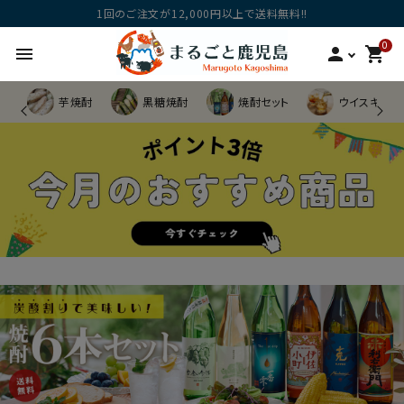
1回のご注文が12,000円以上で送料無料!!
0
menu
person
shopping_cart
芋焼酎
黒糖焼酎
焼酎セット
ウイスキー他