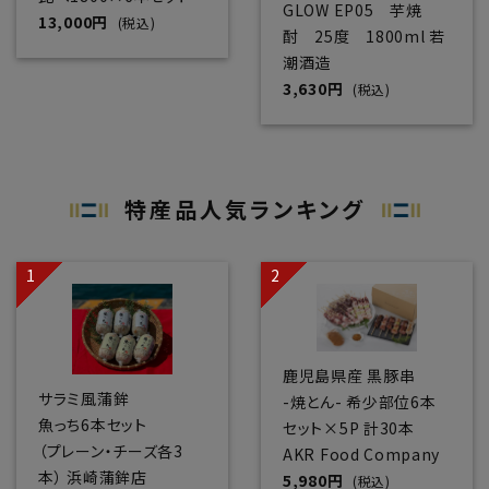
GLOW EP05 芋焼
13,000円
(税込)
酎 25度 1800ml 若
潮酒造
3,630円
(税込)
特産品人気ランキング
鹿児島県産 黒豚串
サラミ風蒲鉾
-焼とん- 希少部位6本
魚っち6本セット
セット×5P 計30本
（プレーン・チーズ各3
AKR Food Company
本） 浜崎蒲鉾店
5,980円
(税込)