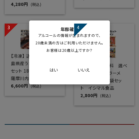
4,280円
(税込)
年齢確認
アルコールの情報が含まれますので、
20歳未満の方はご利用いただけません。
お客様は20歳以上ですか？
【冷凍】 送料無料 鹿児
島県産うなぎ蒲焼ギフト
【常温】 送料無料 選べ
はい
いいえ
セット 186ｇ×2尾
る 鹿児島名店ラーメ
薩摩川内鰻
ン 生めん 5袋セッ
6,600円
(税込)
ト イシマル食品
2,800円
(税込)