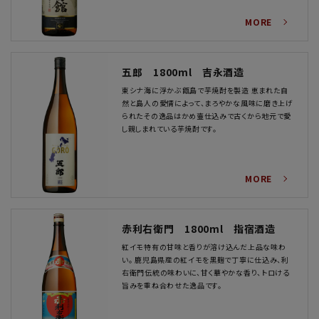
MORE
五郎 1800ml 吉永酒造
東シナ海に浮かぶ甑島で芋焼酎を製造 恵まれた自
然と島人の愛情によって、まろやかな風味に磨き上げ
られたその逸品はかめ壷仕込みで古くから地元で愛
し親しまれている芋焼酎です。
MORE
赤利右衛門 1800ml 指宿酒造
紅イモ特有の甘味と香りが溶け込んだ上品な味わ
い。 鹿児島県産の紅イモを黒麹で丁寧に仕込み、利
右衛門伝統の味わいに、甘く華やかな香り、トロける
旨みを重ね合わせた逸品です。