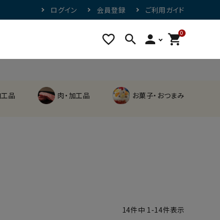
ログイン
会員登録
ご利用ガイド
0
favorite_border
search
person
shopping_cart
加工品
肉・加工品
お菓子・おつまみ
14
件中
1
-
14
件表示