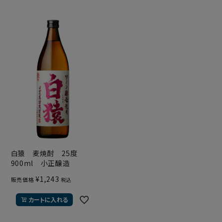
白猿 麦焼酎 25度
900ml 小正醸造
¥
1,243
販売価格
税込
カートに入れる