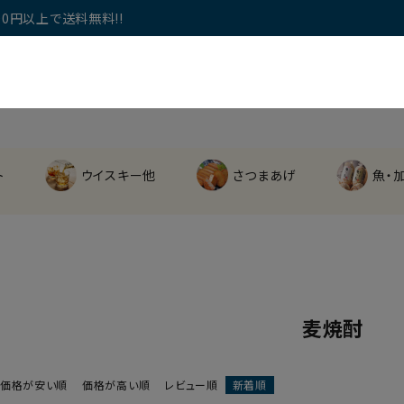
0円以上で送料無料!!
ト
ウイスキー他
さつまあげ
魚・
麦焼酎
価格が安い順
価格が高い順
レビュー順
新着順