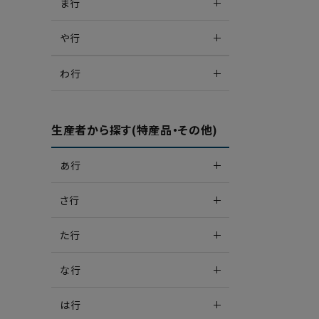
ま行
や行
わ行
生産者から探す(特産品・その他)
あ行
さ行
た行
な行
は行