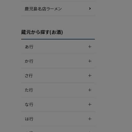
鹿児島名店ラーメン
蔵元から探す(お酒)
あ行
か行
さ行
た行
な行
は行