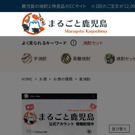
鹿児島の焼酎と特産品のECサイト ※1回のご注文が12,00
error_outline
よく見られるキーワード
焼酎セット
芋焼酎
黒糖焼酎
焼酎セッ
HOME
お酒
お酒の種類
麦焼酎
並び替え