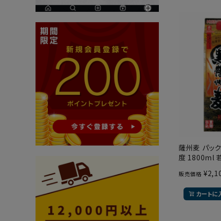
薩州麦 パック
度 1800ml
¥
2,1
販売価格
カートに