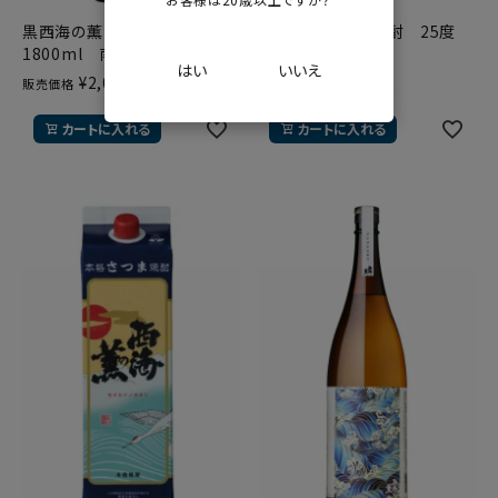
黒西海の薫 芋焼酎 25度
黒西海の薫 芋焼酎 25度
1800ml 南国酒造
900m 南国酒造
はい
いいえ
¥
2,050
¥
1,100
販売価格
販売価格
税込
税込
カートに入れる
カートに入れる