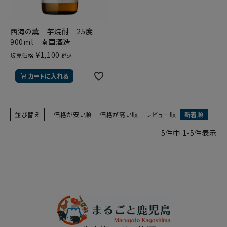
西海の薫 芋焼酎 25度
900ml 南国酒造
¥
1,100
販売価格
税込
カートに入れる
並び替え
価格が安い順
価格が高い順
レビュー順
新着順
5
件中
1
-
5
件表示