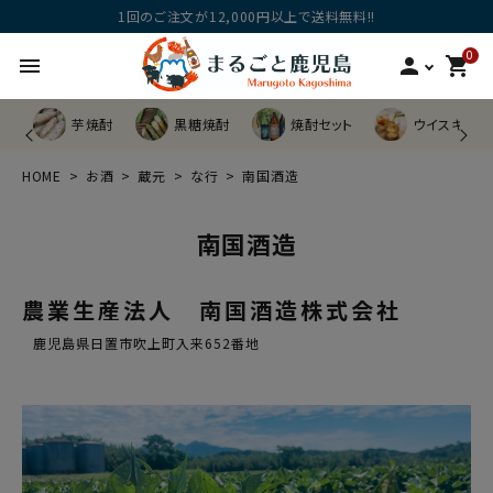
1回のご注文が12,000円以上で送料無料!!
0
menu
person
shopping_cart
芋焼酎
黒糖焼酎
焼酎セット
ウイスキー他
HOME
お酒
蔵元
な行
南国酒造
南国酒造
農業生産法人 南国酒造株式会社
鹿児島県日置市吹上町入来652番地