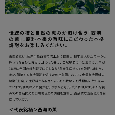
伝統の技と自然の恵みが溶け合う「西海
の薫」。原料本来の旨味にこだわった本格
焼酎をお楽しみください。
南国酒造は、薩摩半島西部の吹上浜に位置し、日本三大砂丘の一つと
称される白砂と青松に囲まれた美しい自然環境の中にあります。平成
18年に全国の焼酎蔵では初となる『農業生産法人』を取得しました。
また、隣接する有機認証を受けた自社農園において、全量有機原料の
焼酎「土壌」の主原料となるさつまいもの栽培にも積極的に取り組ん
でいます。創業以来の製法を守りながらも、伝統に固執せず、新たな視
点での商品開発と自然環境との調和を重視し、高品質な焼酎造りを目
指しています。
＜代表銘柄＞西海の薫