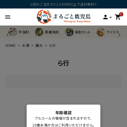
1回のご注文が12,000円以上で送料無料!!
0
menu
person
shopping_cart
芋焼酎
黒糖焼酎
焼酎セット
ウイスキー他
HOME
お酒
蔵元
ら行
ら行
年齢確認
アルコールの情報が含まれますので、
20歳未満の方はご利用いただけません。