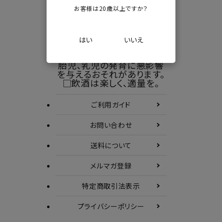
お客様は20歳以上ですか？
□20歳未満の者の飲酒は
法律で禁止されています。
□飲酒運転は法律で禁止さ
はい
いいえ
れています。
□妊娠中や授乳期の飲酒は
胎児、乳児の発育に悪影響
を与えるおそれがあります。
□飲酒は楽しく、適量を。
ご利用ガイド
お問い合わせ
送料について
メルマガ登録
特定商取引
法表示
プライバシーポリシー