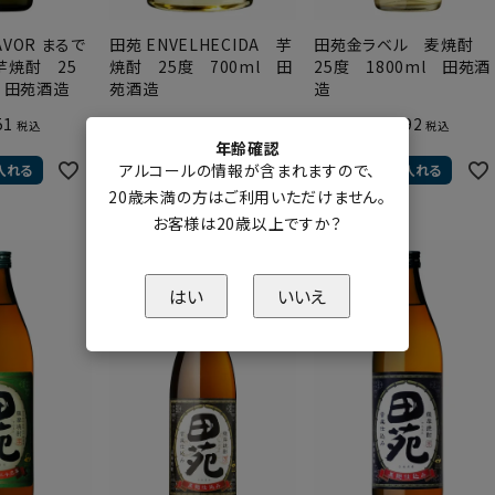
LAVOR まるで
田苑 ENVELHECIDA 芋
田苑金ラベル 麦焼酎
芋焼酎 25
焼酎 25度 700ml 田
25度 1800ml 田苑酒
l 田苑酒造
苑酒造
造
51
¥
1,947
¥
2,492
販売価格
販売価格
税込
税込
税込
年齢確認
アルコールの情報が含まれますので、
入れる
カートに入れる
カートに入れる
20歳未満の方はご利用いただけません。
お客様は20歳以上ですか？
はい
いいえ