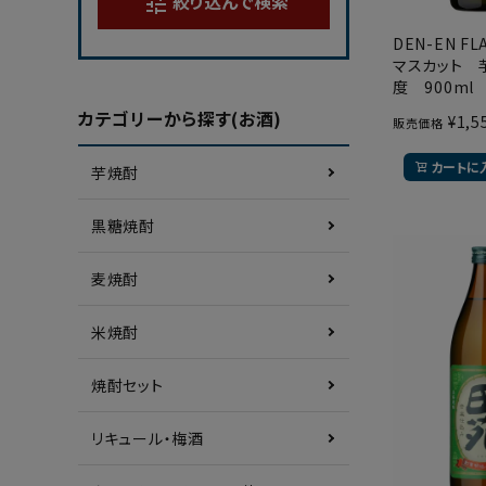
絞り込んで検索
tune
DEN-EN F
マスカット 
度 900m
カテゴリーから探す(お酒)
¥
1,5
販売価格
カートに
芋焼酎
黒糖焼酎
麦焼酎
米焼酎
焼酎セット
リキュール・梅酒