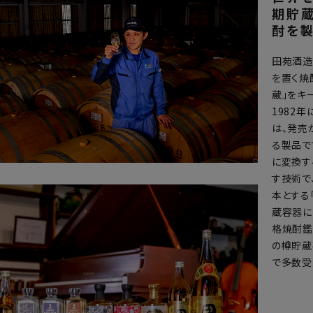
期貯
酎を製
田苑酒造
を置く焼
蔵」をキ
1982
は、発売
る製品で
に変換す
す技術で
本とする
蔵容器に
格焼酎鑑
の樽貯蔵
で多数受