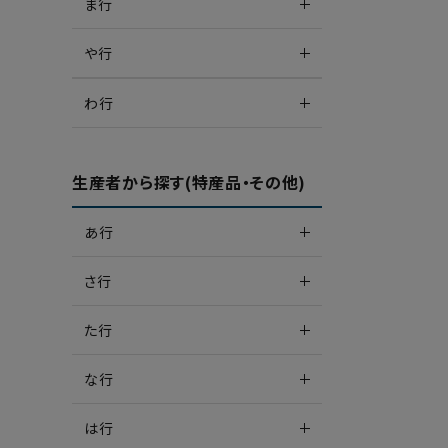
ま行
や行
わ行
生産者から探す(特産品・その他)
あ行
さ行
た行
な行
は行