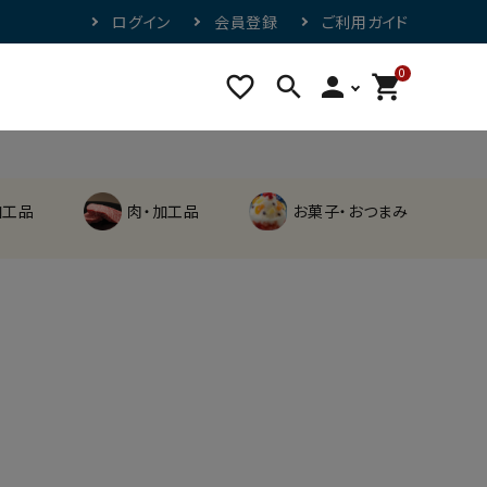
ログイン
会員登録
ご利用ガイド
0
favorite_border
search
person
shopping_cart
加工品
肉・加工品
お菓子・おつまみ