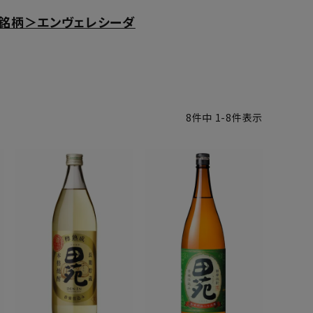
銘柄＞エンヴェレシーダ
8
件中
1
-
8
件表示