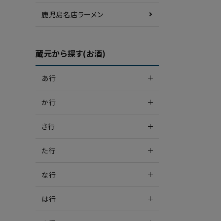
鹿児島名店ラーメン
蔵元から探す(お酒)
あ行
か行
さ行
た行
な行
は行