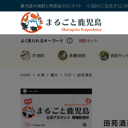
鹿児島の焼酎と特産品のECサイト ※1回のご注文が12,00
error_outline
よく見られるキーワード
焼酎セット
芋焼酎
黒糖焼酎
焼酎セッ
HOME
お酒
蔵元
た行
田苑酒造
田苑酒