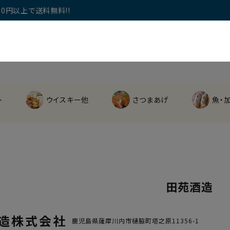
0円以上で送料無料!!
ト
ウイスキー他
さつまあげ
魚・
田苑酒造
造株式会社
鹿児島県薩摩川内市樋脇町塔之原11356-1