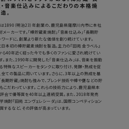
蔵・音楽仕込みによるこだわりの本格焼
造。
は1890（明治23）年創業の、⿅児島県薩摩川内市に本社
酎メーカーです。「樽貯蔵麦焼酎」「音楽仕込み」「長期貯
ーワードに、創業より新たな価値を創り続けています。
年に日本初の樽貯蔵麦焼酎を製造。主力の『田苑 金ラベル』
から40年近く経った今でも多くのファンに愛され続けてい
す。また、1990年に開発した「音楽仕込み」は、音楽を振動
る特殊なスピーカーをタンクに取り付け、発酵・熟成を促
、全ての製品に用いています。さらに、3年以上の熟成を基
「長期貯蔵」焼酎も強みで、ブレンド技術や樽や甕などの貯
もこだわっています。 これらの技術力により、鹿児島県本
評会で優等賞を40年以上連続受賞。また、2018年発売
芋焼酎『田苑 エンヴェレシーダ』は、国際コンペティション
賞するなど、その評価が高まっています。