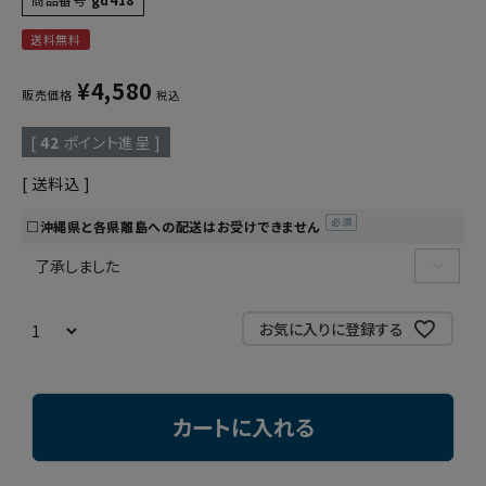
送料無料
¥
4,580
販売価格
税込
[
42
ポイント進呈 ]
送料込
□沖縄県と各県離島への配送はお受けできません
(必
須)
お気に入りに登録する
カートに入れる