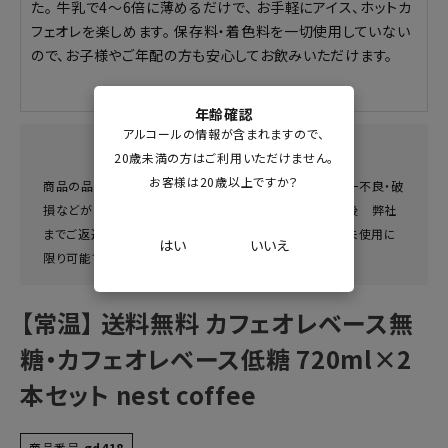
た。 牛乳で4〜6倍に薄めるだけで、 お手軽にアイス、ホットカ
フェオレを楽しめます。 保存料・着色料を一切使用していない
ので、お子様やご年配の方も安心してお飲みいただけます。
年齢確認
アルコールの情報が含まれますので、
返品・交換について
20歳未満の方はご利用いただけません。
お客様は20歳以上ですか？
商品の品質につきましては、万全を期しておりますが、万一不良・破
損などがございましたら、商品到着後、７日以内にご連絡後 弊社
までご返送ください。返品・交換につきましては、未開封・未使用に
はい
いいえ
限り可能です。
【常温】 送料無料 カフェオレベース無
糖・カフェオレベース低糖 720ml×2
本セット nest coffee
商品番号
gd418