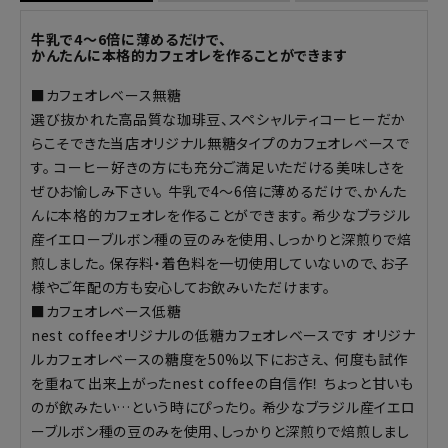
牛乳で4～6倍に薄めるだけで、
かんたんに本格的カフェオレを作ることができます
■カフェオレベース無糖
選び抜かれた高品質な珈琲豆、スペシャルティコーヒーだか
らこそできた当店オリジナル無糖タイプのカフェオレベースで
す。 コーヒー好きの方にも充分ご満足いただける美味しさを
ぜひお愉しみ下さい。 牛乳で4～6倍に薄めるだけで、かんた
んに本格的カフェオレを作ることができます。 希少なブラジル
産イエローブルボン種の豆のみを使用、しっかりと深煎りで焙
煎しました。 保存料・着色料を一切使用していないので、お子
様やご年配の方も安心してお飲みいただけます。
■カフェオレベース低糖
nest coffeeオリジナルの低糖カフェオレベースです オリジナ
ルカフェオレベースの糖度を50%以下におさえ、 何度も試作
を重ねて出来上がったnest coffeeの自信作！ ちょっと甘いも
のが飲みたい…という時にぴったり。 希少なブラジル産イエロ
ーブルボン種の豆のみを使用、しっかりと深煎りで焙煎しまし