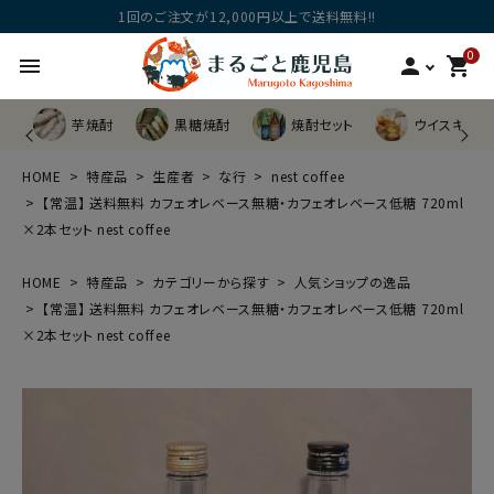
1回のご注文が12,000円以上で送料無料!!
0
menu
person
shopping_cart
芋焼酎
黒糖焼酎
焼酎セット
ウイスキー他
HOME
特産品
生産者
な行
nest coffee
【常温】 送料無料 カフェオレベース無糖・カフェオレベース低糖 720ml
×2本セット nest coffee
HOME
特産品
カテゴリーから探す
人気ショップの逸品
【常温】 送料無料 カフェオレベース無糖・カフェオレベース低糖 720ml
×2本セット nest coffee