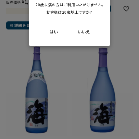
¥
1,650
販売価格
税込
20歳未満の方はご利用いただけません。
カートに入れる
在庫切れ
お客様は20歳以上ですか？
詳細を見る
はい
いいえ