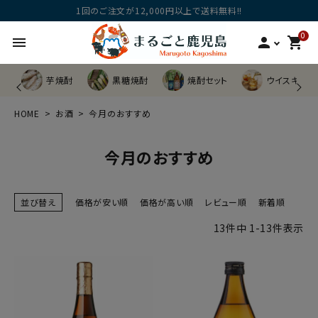
1回のご注文が12,000円以上で送料無料!!
0
menu
person
shopping_cart
芋焼酎
黒糖焼酎
焼酎セット
ウイスキー他
HOME
お酒
今月のおすすめ
今月のおすすめ
並び替え
価格が安い順
価格が高い順
レビュー順
新着順
13
件中
1
-
13
件表示