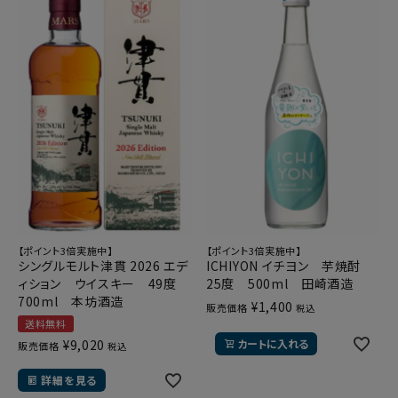
【ポイント3倍実施中】
【ポイント3倍実施中】
シングルモルト津貫 2026 エデ
ICHIYON イチヨン 芋焼酎
ィション ウイスキー 49度
25度 500ml 田崎酒造
700ml 本坊酒造
¥
1,400
販売価格
税込
送料無料
¥
9,020
カートに入れる
販売価格
税込
詳細を見る