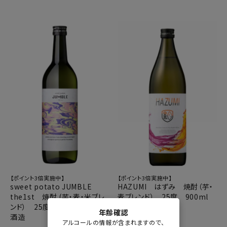
【ポイント3倍実施中】
【ポイント3倍実施中】
sweet potato JUMBLE
HAZUMI はずみ 焼酎（芋・
the1st 焼酎 (芋・麦・米ブレ
麦ブレンド） 25度 900ml
ンド） 25度 720ml 白金
岩川醸造
年齢確認
酒造
¥
1,285
販売価格
税込
アルコールの情報が含まれますので、