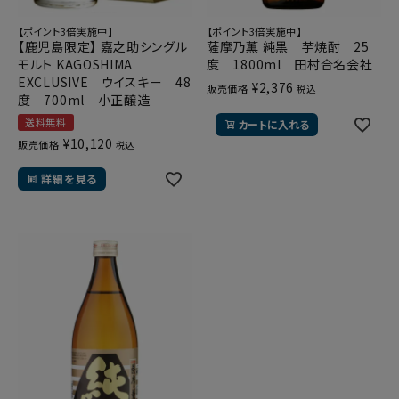
【ポイント3倍実施中】
【ポイント3倍実施中】
【鹿児島限定】 嘉之助シングル
薩摩乃薫 純黒 芋焼酎 25
モルト KAGOSHIMA
度 1800ml 田村合名会社
EXCLUSIVE ウイスキー 48
¥
2,376
販売価格
税込
度 700ml 小正醸造
送料無料
カートに入れる
¥
10,120
販売価格
税込
詳細を見る