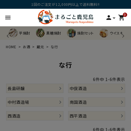
1回のご注文が12,000円以上で送料無料!!
0
menu
person
shopping_cart
芋焼酎
黒糖焼酎
焼酎セット
ウイスキー他
HOME
お酒
蔵元
な行
な行
6
件中
1
-
6
件表示
長島研醸
中俣酒造
中村酒造場
南国酒造
西酒造
西平酒造
6
件中
1
-
6
件表示