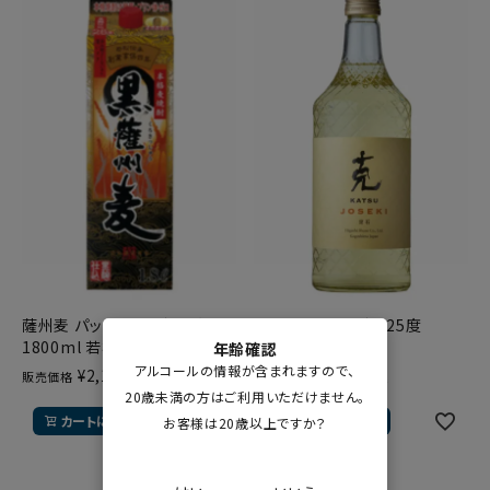
薩州麦 パック 麦焼酎 25度
克 定石 麦焼酎 25度
1800ml 若松酒造
720ml 東酒造
年齢確認
アルコールの情報が含まれますので、
¥
2,102
¥
1,540
販売価格
販売価格
税込
税込
20歳未満の方はご利用いただけません。
カートに入れる
カートに入れる
お客様は20歳以上ですか？