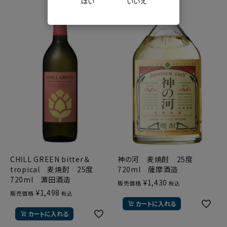
はい
いいえ
CHILL GREEN bitter＆
神の河 麦焼酎 25度
tropical 麦焼酎 25度
720ml 薩摩酒造
720ml 濵田酒造
¥
1,430
販売価格
税込
¥
1,498
販売価格
税込
カートに入れる
カートに入れる