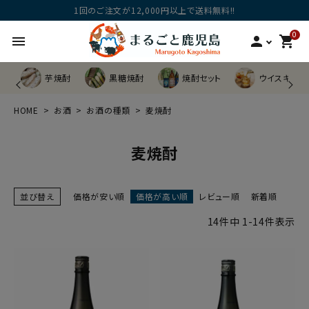
1回のご注文が12,000円以上で送料無料!!
0
menu
person
shopping_cart
芋焼酎
黒糖焼酎
焼酎セット
ウイスキー他
HOME
お酒
お酒の種類
麦焼酎
麦焼酎
並び替え
価格が安い順
価格が高い順
レビュー順
新着順
14
件中
1
-
14
件表示