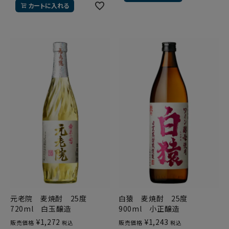
カートに入れる
元老院 麦焼酎 25度
白猿 麦焼酎 25度
720ml 白玉醸造
900ml 小正醸造
¥
1,272
¥
1,243
販売価格
販売価格
税込
税込