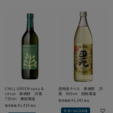
CHILL GREEN spicy &
田苑金ラベル 麦焼酎 25
citrus 麦焼酎 25度
度 900ml 田苑酒造
720ml 濵田酒造
¥
1,342
販売価格
税込
¥
1,419
販売価格
税込
カートに入れる