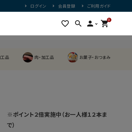
ログイン
会員登録
ご利用ガイド
0
favorite_border
search
person
shopping_cart
加工品
肉・加工品
お菓子・おつまみ
※ポイント２倍実施中（お一人様１２本ま
で）