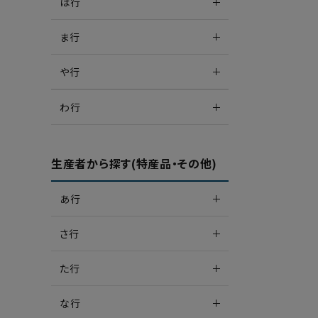
は行
ま行
や行
わ行
生産者から探す(特産品・その他)
あ行
さ行
た行
な行