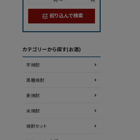
円 ～
円
絞り込んで検索
tune
カテゴリーから探す(お酒)
芋焼酎
黒糖焼酎
麦焼酎
米焼酎
焼酎セット