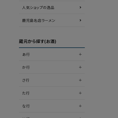
人気ショップの逸品
鹿児島名店ラーメン
蔵元から探す(お酒)
あ行
か行
さ行
た行
な行