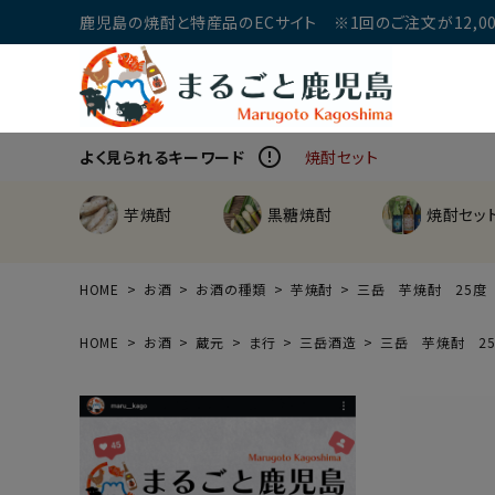
鹿児島の焼酎と特産品のECサイト ※1回のご注文が12,00
error_outline
よく見られるキーワード
焼酎セット
芋焼酎
黒糖焼酎
焼酎セッ
HOME
お酒
お酒の種類
芋焼酎
三岳 芋焼酎 25度 
HOME
お酒
蔵元
ま行
三岳酒造
三岳 芋焼酎 25