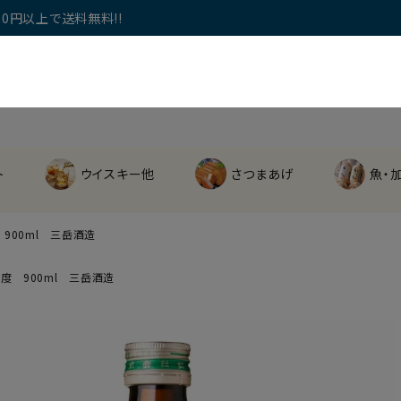
0円以上で送料無料!!
ト
ウイスキー他
さつまあげ
魚・
900ml 三岳酒造
度 900ml 三岳酒造