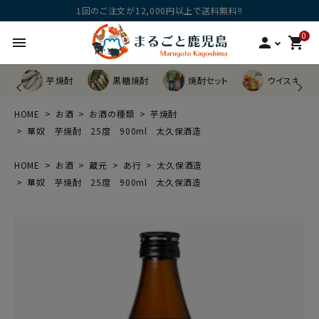
1回のご注文が12,000円以上で送料無料!!
0
menu
person
shopping_cart
芋焼酎
黒糖焼酎
焼酎セット
ウイスキー他
HOME
お酒
お酒の種類
芋焼酎
華奴 芋焼酎 25度 900ml 太久保酒造
HOME
お酒
蔵元
あ行
太久保酒造
華奴 芋焼酎 25度 900ml 太久保酒造