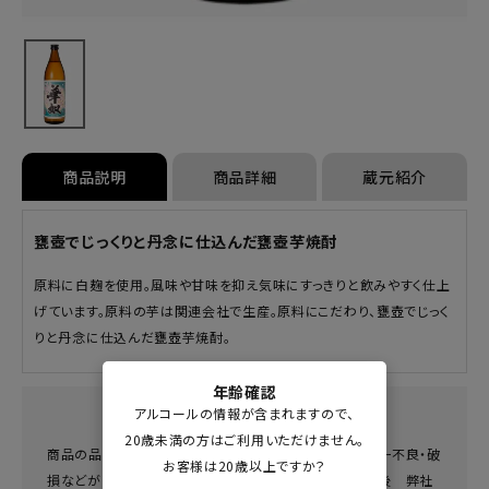
商品説明
商品詳細
蔵元紹介
甕壺でじっくりと丹念に仕込んだ甕壺芋焼酎
原料に白麹を使用。風味や甘味を抑え気味にすっきりと飲みやすく仕上
げています。原料の芋は関連会社で生産。原料にこだわり、甕壺でじっく
りと丹念に仕込んだ甕壺芋焼酎。
年齢確認
返品・交換について
アルコールの情報が含まれますので、
20歳未満の方はご利用いただけません。
商品の品質につきましては、万全を期しておりますが、万一不良・破
お客様は20歳以上ですか？
損などがございましたら、商品到着後、７日以内にご連絡後 弊社