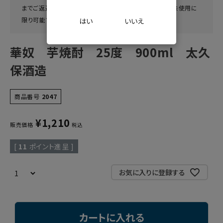
までご返送ください。返品・交換につきましては、未開封・未使用に
限り可能です。
はい
いいえ
華奴 芋焼酎 25度 900ml 太久
保酒造
商品番号
2047
¥
1,210
販売価格
税込
[
11
ポイント進呈 ]
お気に入りに登録する
カートに入れる