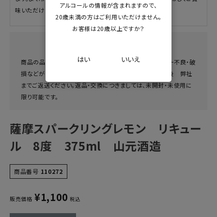
アルコールの情報が含まれますので、
味いただけます。
20歳未満の方はご利用いただけません。
お客様は20歳以上ですか？
返品・交換について
はい
いいえ
商品の品質につきましては、万全を期しておりますが、万一不良・破
損などがございましたら、商品到着後、７日以内にご連絡後 弊社
までご返送ください。返品・交換につきましては、未開封・未使用に
限り可能です。
薩摩スパークリングレモン リキュー
ル 8度 375ml 山元酒造
商品番号
110272
¥
1,100
販売価格
税込