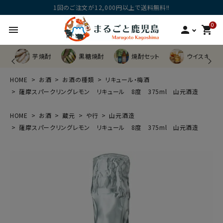
1回のご注文が12,000円以上で送料無料!!
0
menu
person
shopping_cart
芋焼酎
黒糖焼酎
焼酎セット
ウイスキー他
HOME
お酒
お酒の種類
リキュール・梅酒
薩摩スパークリングレモン リキュール 8度 375ml 山元酒造
HOME
お酒
蔵元
や行
山元酒造
薩摩スパークリングレモン リキュール 8度 375ml 山元酒造