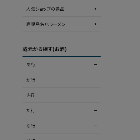
人気ショップの逸品
鹿児島名店ラーメン
蔵元から探す(お酒)
あ行
か行
さ行
た行
な行