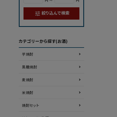
円 ～
円
絞り込んで検索
tune
カテゴリーから探す(お酒)
芋焼酎
黒糖焼酎
麦焼酎
米焼酎
焼酎セット