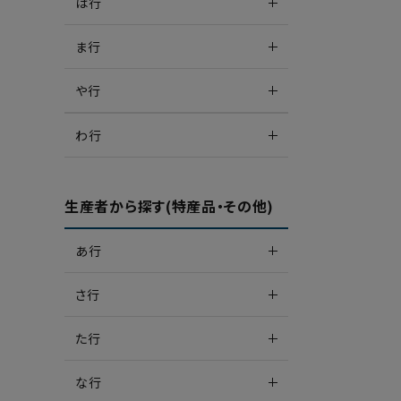
は行
ま行
や行
わ行
生産者から探す(特産品・その他)
あ行
さ行
た行
な行