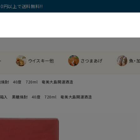
0円以上で送料無料!!
ト
ウイスキー他
さつまあげ
魚・
焼酎 40度 720ml 奄美大島開運酒造
 箱入 黒糖焼酎 40度 720ml 奄美大島開運酒造