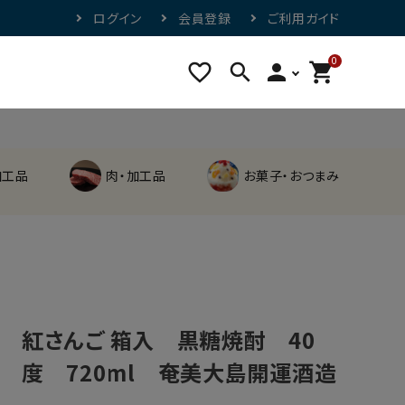
ログイン
会員登録
ご利用ガイド
0
favorite_border
search
person
shopping_cart
加工品
肉・加工品
お菓子・おつまみ
紅さんご 箱入 黒糖焼酎 40
度 720ml 奄美大島開運酒造