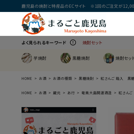
鹿児島の焼酎と特産品のECサイト ※1回のご注文が12,00
error_outline
よく見られるキーワード
焼酎セット
芋焼酎
黒糖焼酎
焼酎セッ
HOME
お酒
お酒の種類
黒糖焼酎
紅さんご 箱入 黒糖
HOME
お酒
蔵元
あ行
奄美大島開運酒造
紅さんご