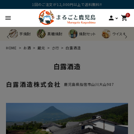
1回のご注文が12,000円以上で送料無料!!
0
menu
person
shopping_cart
芋焼酎
黒糖焼酎
焼酎セット
ウイスキー他
HOME
お酒
蔵元
さ行
白露酒造
白露酒造
白露酒造株式会社
鹿児島県指宿市山川大山987