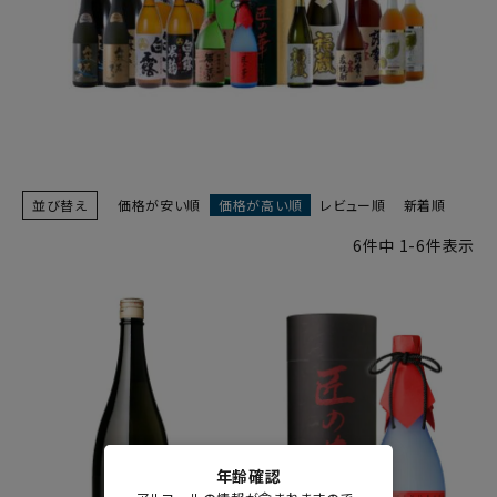
並び替え
価格が安い順
価格が高い順
レビュー順
新着順
6
件中
1
-
6
件表示
年齢確認