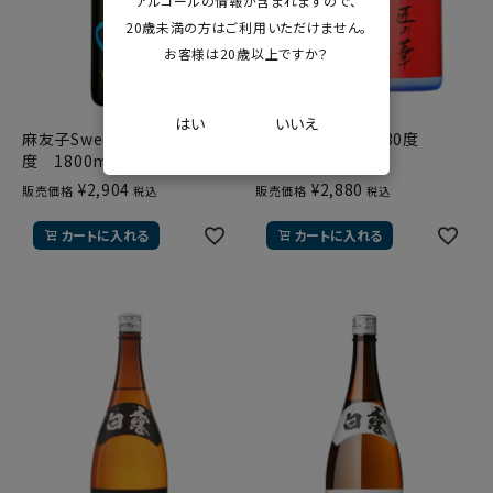
アルコールの情報が含まれますので、
20歳未満の方はご利用いただけません。
お客様は20歳以上ですか？
はい
いいえ
麻友子Sweet 芋焼酎 22
匠の華 芋焼酎 30度
度 1800ml 白露酒造
720ml 白露酒造
¥
2,904
¥
2,880
販売価格
販売価格
税込
税込
カートに入れる
カートに入れる