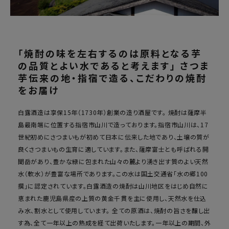
「焼酎の味を左右するのは原料となる芋
の品質とよい水であると考えます」 さつま
芋伝来の地・指宿で造る、こだわりの焼酎
をお届け
白露酒造は享保15年（1730年）創業の造り酒屋です。 焼酎は薩摩半
島最南端に位置する指宿市山川で造っております。指宿市山川は、17
世紀初めにさつまいもが初めて日本に伝来した地であり、土壌の質が
良くさつまいもの生育に適しています。また、薩摩富士とも呼ばれる開
聞岳があり、豊かな緑に包まれた山々の麓より湧き出す質のよい天然
水（軟水）が豊富な場所であります。この水は国土交通省「水の郷100
撰」に認定されています。白露酒造の焼酎は山川地区をはじめ自然に
恵まれた鹿児島県産の上質の黄金千貫を主に使用し、天然水を仕込
み水、割水として使用しています。 全ての原酒は、焼酎の旨さを醸し出
す為、全て一年以上の熟成を経て出荷いたします。一年以上の期間、外